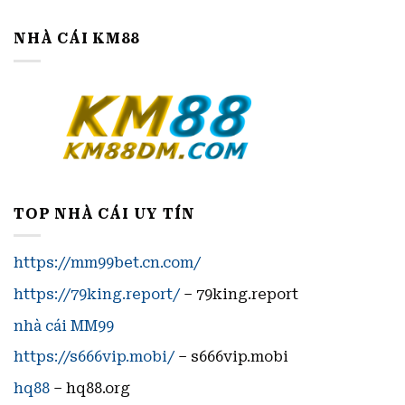
NHÀ CÁI KM88
TOP NHÀ CÁI UY TÍN
https://mm99bet.cn.com/
https://79king.report/
– 79king.report
nhà cái MM99
https://s666vip.mobi/
– s666vip.mobi
hq88
– hq88.org