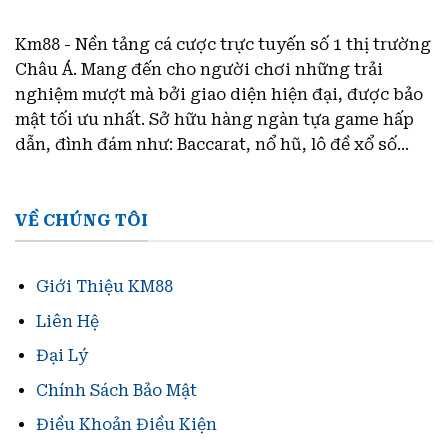
Km88 - Nền tảng cá cược trực tuyến số 1 thị trường
Châu Á. Mang đến cho người chơi những trải
nghiệm mượt mà bởi giao diện hiện đại, được bảo
mật tối ưu nhất. Sở hữu hàng ngàn tựa game hấp
dẫn, đình đám như: Baccarat, nổ hũ, lô đề xổ số...
VỀ CHÚNG TÔI
Giới Thiệu KM88
Liên Hệ
Đại Lý
Chính Sách Bảo Mật
Điều Khoản Điều Kiện