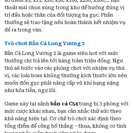
số điểm x5, x15, x20, x50, x100, x250, x300,… Bạn
thoải mái chọn súng trong kho để hướng đúng vị
trí đầu hoặc thân của đối tượng hạ gục. Phần
thưởng sẽ trao tặng nếu hoàn thành hết nhiệm vụ
đề ra trong ván.
Trò chơi Bắn Cá Long Vương 2
Bắn Cá Long Vương 2 là game siêu hot với mức
thưởng chi trả lên tới hàng trăm triệu đồng. Ngư
thủ sẽ bước vào các phòng chơi với nhiệm vụ thú
vị, các loài boss khủng thường kích thước lớn nên
muốn đốn gục phải nâng cấp vũ khí hạng nặng
như hỏa tiễn, ngư lôi.
Game này tại sảnh
bắn cá C54
trang bị 3 phòng với
mức cược khác nhau, bạn cân nhắc thử sức theo
khả năng hiện tại. Cơ chế trò chơi xác định theo
tổng điểm để công bố thắng – thua, không có tình