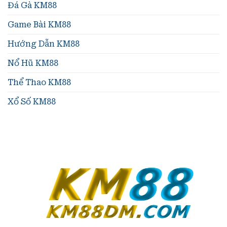
Đá Gà KM88
Game Bài KM88
Hướng Dẫn KM88
Nổ Hũ KM88
Thể Thao KM88
Xổ Số KM88