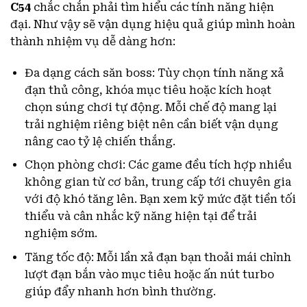
C54
chắc chắn phải tìm hiểu các tính năng hiện
đại. Như vậy sẽ vận dụng hiệu quả giúp mình hoàn
thành nhiệm vụ dễ dàng hơn:
Đa dạng cách săn boss: Tùy chọn tính năng xả
đạn thủ công, khóa mục tiêu hoặc kích hoạt
chọn súng chơi tự động. Mỗi chế độ mang lại
trải nghiệm riêng biệt nên cần biết vận dụng
nâng cao tỷ lệ chiến thắng.
Chọn phòng chơi: Các game đều tích hợp nhiều
không gian từ cơ bản, trung cấp tới chuyên gia
với độ khó tăng lên. Bạn xem kỹ mức đặt tiền tối
thiểu và cân nhắc kỹ năng hiện tại để trải
nghiệm sớm.
Tăng tốc độ: Mỗi lần xả đạn bạn thoải mái chỉnh
lượt đạn bắn vào mục tiêu hoặc ấn nút turbo
giúp đẩy nhanh hơn bình thường.