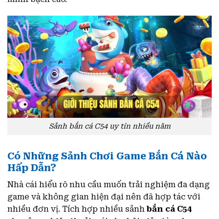
Sảnh bắn cá C54 uy tín nhiều năm
Có Những Sảnh Chơi Game Bắn Cá Nào
Hấp Dẫn?
Nhà cái hiểu rõ nhu cầu muốn trải nghiệm đa dạng
game và không gian hiện đại nên đã hợp tác với
nhiều đơn vị. Tích hợp nhiều sảnh
bắn cá C54