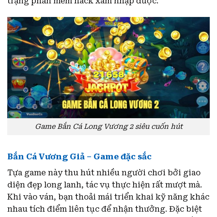
trạng phần mềm hack xâm nhập được.
Game Bắn Cá Long Vương 2 siêu cuốn hút
Bắn Cá Vương Giả – Game đặc sắc
Tựa game này thu hút nhiều người chơi bởi giao
diện đẹp long lanh, tác vụ thực hiện rất mượt mà.
Khi vào ván, bạn thoải mái triển khai kỹ năng khác
nhau tích điểm liên tục để nhận thưởng. Đặc biệt