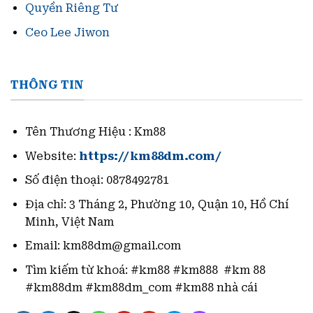
Quyền Riêng Tư
Ceo Lee Jiwon
THÔNG TIN
Tên Thương Hiệu : Km88
Website:
https://km88dm.com/
Số điện thoại: 0878492781
Địa chỉ: 3 Tháng 2, Phường 10, Quận 10, Hồ Chí
Minh, Việt Nam
Email:
km88dm@gmail.com
Tìm kiếm từ khoá: #km88 #km888 #km 88
#km88dm #km88dm_com #km88 nhà cái