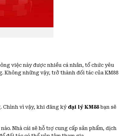
công việc này được nhiều cá nhân, tổ chức yêu
g. Không những vậy, trở thành đối tác của KM88
. Chình vì vậy, khi đăng ký
đại lý KM88
bạn sẽ
nào. Nhà cái sẽ hỗ trợ cung cấp sản phẩm, dịch
ể đối tác có thể yên tâm tham gia.