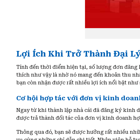
Lợi Ích Khi Trở Thành Đại L
Tính đến thời điểm hiện tại, số lượng đơn đăng 
thích như vậy là nhờ nó mang đến khoản thu nhậ
bạn còn nhận được rất nhiều lợi ích nổi bật như 
Cơ hội hợp tác với đơn vị kinh doa
Ngay từ khi thành lập nhà cái đã đăng ký kinh d
được trả thành đối tác của đơn vị kinh doanh h
Thông qua đó, bạn sẽ được hưởng rất nhiều nhữn
vụ cùng những chỉ dẫn chi tiết. Nhân viên hỗ tr