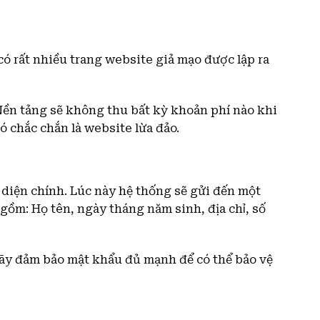
 có rất nhiều trang website giả mạo được lập ra
 Nền tảng sẽ không thu bất kỳ khoản phí nào khi
ó chắc chắn là website lừa đảo.
diện chính. Lúc này hệ thống sẽ gửi đến một
gồm: Họ tên, ngày tháng năm sinh, địa chỉ, số
 Hãy đảm bảo mật khẩu đủ mạnh để có thể bảo vệ