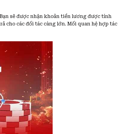
. Bạn sẽ được nhận khoản tiền lương được tính
rả cho các đối tác càng lớn. Mối quan hệ hợp tác