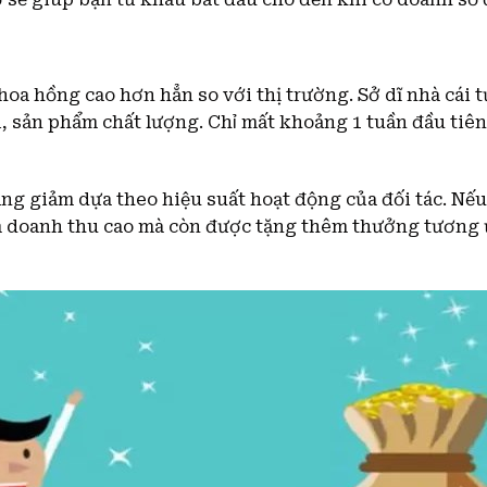
a hồng cao hơn hẳn so với thị trường. Sở dĩ nhà cái tự
ụ, sản phẩm chất lượng. Chỉ mất khoảng 1 tuần đầu tiên
ng giảm dựa theo hiệu suất hoạt động của đối tác. Nế
ăm doanh thu cao mà còn được tặng thêm thưởng tương