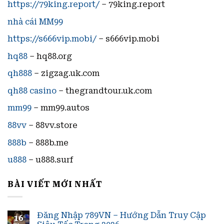
https://79king.report/
– 79king.report
nhà cái MM99
https://s666vip.mobi/
– s666vip.mobi
hq88
– hq88.org
qh888
– zigzag.uk.com
qh88 casino
–
thegrandtour.uk.com
mm99
– mm99.autos
88vv
– 88vv.store
888b
– 888b.me
u888
– u888.surf
BÀI VIẾT MỚI NHẤT
Đăng Nhập 789VN – Hướng Dẫn Truy Cập
16