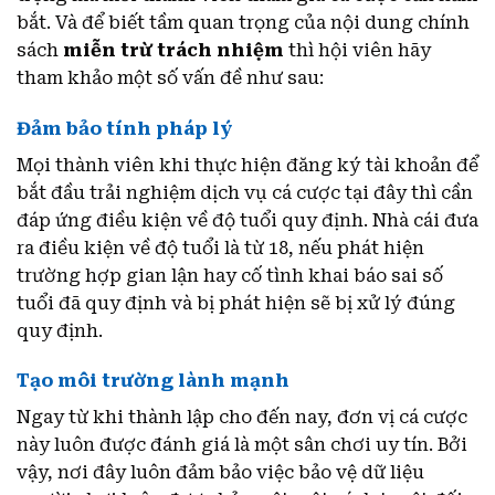
bắt. Và để biết tầm quan trọng của nội dung chính
sách
miễn trừ trách nhiệm
thì hội viên hãy
tham khảo một số vấn đề như sau:
Đảm bảo tính pháp lý
Mọi thành viên khi thực hiện đăng ký tài khoản để
bắt đầu trải nghiệm dịch vụ cá cược tại đây thì cần
đáp ứng điều kiện về độ tuổi quy định. Nhà cái đưa
ra điều kiện về độ tuổi là từ 18, nếu phát hiện
trường hợp gian lận hay cố tình khai báo sai số
tuổi đã quy định và bị phát hiện sẽ bị xử lý đúng
quy định.
Tạo môi trường lành mạnh
Ngay từ khi thành lập cho đến nay, đơn vị cá cược
này luôn được đánh giá là một sân chơi uy tín. Bởi
vậy, nơi đây luôn đảm bảo việc bảo vệ dữ liệu