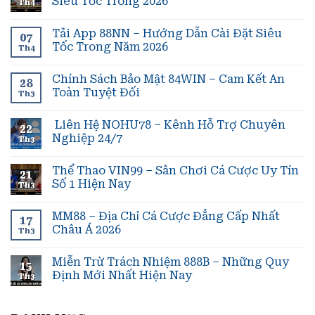
Siêu Tốc Trong 2026
Th4
Tải App 88NN – Hướng Dẫn Cài Đặt Siêu
07
Tốc Trong Năm 2026
Th4
Chính Sách Bảo Mật 84WIN – Cam Kết An
28
Toàn Tuyệt Đối
Th3
Liên Hệ NOHU78 – Kênh Hỗ Trợ Chuyên
22
Nghiệp 24/7
Th3
Thể Thao VIN99 – Sân Chơi Cá Cược Uy Tín
21
Số 1 Hiện Nay
Th3
MM88 – Địa Chỉ Cá Cược Đẳng Cấp Nhất
17
Châu Á 2026
Th3
Miễn Trừ Trách Nhiệm 888B – Những Quy
15
Định Mới Nhất Hiện Nay
Th3