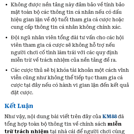
Không được nền tảng này đảm bảo về tính bảo
mật toàn bộ các thông tin cá nhân nếu có dấu
hiệu gian lận về độ tuổi tham gia cá cược hoặc
cung cấp thông tin cá nhân không chính xác.
Đội ngũ nhân viên tổng đài tư vấn cho các hội
viên tham gia cá cược sẽ không hỗ trợ nếu
người chơi cố tình làm trái với các quy định
miễn trừ về trách nhiệm của nền tảng đề ra.
Các cược thủ sẽ bị khóa tài khoản một cách vĩnh
viễn cũng như không thể tiếp tục tham gia cá
cược tại đây nếu có hành vi gian lận đến kết quả
đặt cược.
Kết Luận
Như vậy, nội dung bài viết trên đây của
KM88
đã
tổng hợp toàn bộ thông tin về chính sách
miễn
trừ trách nhiệm
tại nhà cái để người chơi cùng