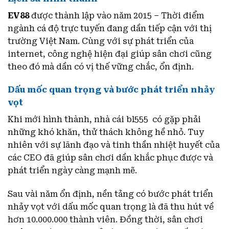
EV88
được thành lập vào năm 2015 – Thời điểm
ngành cá độ trực tuyến đang dần tiếp cận với thị
trường Việt Nam. Cùng với sự phát triển của
internet, công nghệ hiện đại giúp sân chơi cũng
theo đó mà dần có vị thế vững chắc, ổn định.
Dấu mốc quan trọng và bước phát triển nhảy
vọt
Khi mới hình thành, nhà cái
bl555
có gặp phải
những khó khăn, thử thách không hề nhỏ. Tuy
nhiên với sự lãnh đạo và tinh thần nhiệt huyết của
các CEO đã giúp sân chơi dần khắc phục được và
phát triển ngày càng mạnh mẽ.
Sau vài năm ổn định, nền tảng có bước phát triển
nhảy vọt với dấu mốc quan trọng là đã thu hút về
hơn 10.000.000 thành viên. Đồng thời, sân chơi