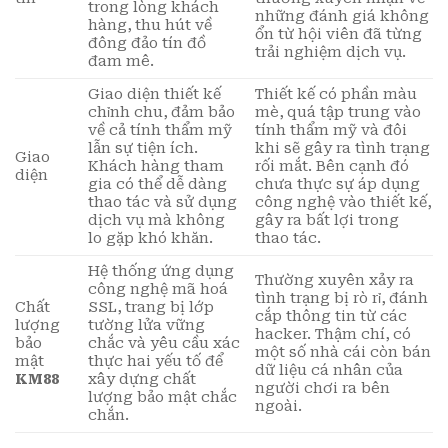
trong lòng khách
những đánh giá không
hàng, thu hút về
ổn từ hội viên đã từng
đông đảo tín đồ
trải nghiệm dịch vụ.
đam mê.
Giao diện thiết kế
Thiết kế có phần màu
chỉnh chu, đảm bảo
mè, quá tập trung vào
về cả tính thẩm mỹ
tính thẩm mỹ và đôi
lẫn sự tiện ích.
khi sẽ gây ra tình trạng
Giao
Khách hàng tham
rối mắt. Bên cạnh đó
diện
gia có thể dễ dàng
chưa thực sự áp dụng
thao tác và sử dụng
công nghệ vào thiết kế,
dịch vụ mà không
gây ra bất lợi trong
lo gặp khó khăn.
thao tác.
Hệ thống ứng dụng
Thường xuyên xảy ra
công nghệ mã hoá
tình trạng bị rò rỉ, đánh
Chất
SSL, trang bị lớp
cắp thông tin từ các
lượng
tường lửa vững
hacker. Thậm chí, có
bảo
chắc và yêu cầu xác
một số nhà cái còn bán
mật
thực hai yếu tố để
dữ liệu cá nhân của
KM88
xây dựng chất
người chơi ra bên
lượng bảo mật chắc
ngoài.
chắn.