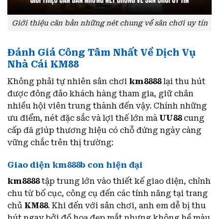
Giới thiệu căn bản những nét chung về sân chơi uy tín
Đánh Giá Công Tâm Nhất Về Dịch Vụ
Nhà Cái KM88
Không phải tự nhiên sân chơi
km8888
lại thu hút
được đông đảo khách hàng tham gia, giữ chân
nhiều hội viên trung thành đến vậy. Chính những
ưu điểm, nét đặc sắc và lợi thế lớn mà
UU88
cung
cấp đã giúp thương hiệu có chỗ đứng ngày càng
vững chắc trên thị trường:
Giao diện km888b con hiện đại
km8888
tập trung lớn vào thiết kế giao diện, chỉnh
chu từ bố cục, công cụ đến các tính năng tại trang
chủ
KM88
. Khi đến với sân chơi, anh em dễ bị thu
hút ngay bởi đồ hoạ đẹp mắt nhưng không hề màu