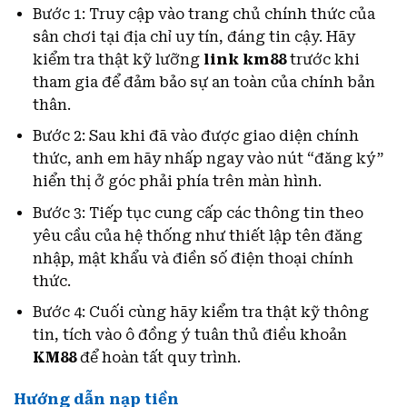
Bước 1: Truy cập vào trang chủ chính thức của
sân chơi tại địa chỉ uy tín, đáng tin cậy. Hãy
kiểm tra thật kỹ lưỡng
link km88
trước khi
tham gia để đảm bảo sự an toàn của chính bản
thân.
Bước 2: Sau khi đã vào được giao diện chính
thức, anh em hãy nhấp ngay vào nút “đăng ký”
hiển thị ở góc phải phía trên màn hình.
Bước 3: Tiếp tục cung cấp các thông tin theo
yêu cầu của hệ thống như thiết lập tên đăng
nhập, mật khẩu và điền số điện thoại chính
thức.
Bước 4: Cuối cùng hãy kiểm tra thật kỹ thông
tin, tích vào ô đồng ý tuân thủ điều khoản
KM88
để hoàn tất quy trình.
Hướng dẫn nạp tiền