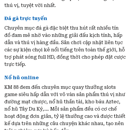
thú vị, tuyệt vời nhất.
Đá gà trực tuyến
Chuyên mục đá gà đặc biệt thu hút rất nhiều tín
đồ đam mê nhờ vào những giải đấu kịch tính, hấp
dẫn và thú vị hàng đầu. Sân chơi cập nhật liên tục
các sự kiện chọi kê nổi tiếng trên toàn thế giới, hỗ
trợ phát sóng full HD, đồng thời cho phép đặt cược
trực tiếp.
Nổ hũ online
KM 88 đem đến chuyên mục quay thưởng slots
game siêu hấp dẫn với vô vàn sản phẩm thú vị như
đường mạt chược, nổ hũ thần tài, kho báu Aztec,
nổ hũ Tây Du Ký,…. Mỗi sản phẩm đều có cơ chế
hoạt động đơn giản, tỷ lệ thưởng cao và được thiết
kế dựa trên những câu chuyện khác nhau, tạo nên