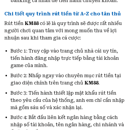
banking cá nhân để tiến hành chuyển khoản.
Chi tiết quy trình rút tiền từ A-Z cho tân thủ
Rút tiền
KM88
có lẽ là quy trình sẽ được rất nhiều
người chơi quan tâm với mong muốn thu về lợi
nhuận sau khi tham gia cá cược:
Bước 1: Truy cập vào trang chủ nhà cái uy tín,
tiến hành đăng nhập trực tiếp bằng tài khoản
game của mình.
Bước 2: Nhấp ngay vào chuyên mục rút tiền tại
giao diện chính trên trang chủ
KM88
.
Bước 3: Tiến hành thiết lập mật khẩu rút tiền
theo yêu cầu của hệ thống, anh em chỉ cần nhập
mã gồm sáu số và xác nhận lại.
Bước 4: Bắt đầu liên kết ngân hàng bằng cách
nhập số tài khoản, tên ngân hàng, chi nhánh và