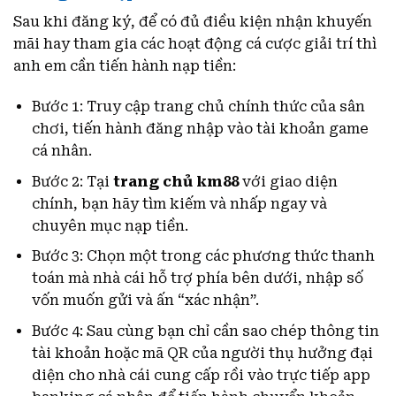
Sau khi đăng ký, để có đủ điều kiện nhận khuyến
mãi hay tham gia các hoạt động cá cược giải trí thì
anh em cần tiến hành nạp tiền:
Bước 1: Truy cập trang chủ chính thức của sân
chơi, tiến hành đăng nhập vào tài khoản game
cá nhân.
Bước 2: Tại
trang chủ km88
với giao diện
chính, bạn hãy tìm kiếm và nhấp ngay và
chuyên mục nạp tiền.
Bước 3: Chọn một trong các phương thức thanh
toán mà nhà cái hỗ trợ phía bên dưới, nhập số
vốn muốn gửi và ấn “xác nhận”.
Bước 4: Sau cùng bạn chỉ cần sao chép thông tin
tài khoản hoặc mã QR của người thụ hưởng đại
diện cho nhà cái cung cấp rồi vào trực tiếp app