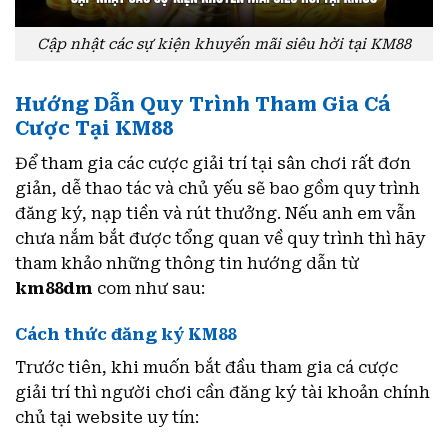
Cập nhật các sự kiện khuyến mãi siêu hời tại KM88
Hướng Dẫn Quy Trình Tham Gia Cá
Cược Tại KM88
Để tham gia các cược giải trí tại sân chơi rất đơn
giản, dễ thao tác và chủ yếu sẽ bao gồm quy trình
đăng ký, nạp tiền và rút thưởng. Nếu anh em vẫn
chưa nắm bắt được tổng quan về quy trình thì hãy
tham khảo những thông tin hướng dẫn từ
km88dm
com như sau:
Cách thức đăng ký KM88
Trước tiên, khi muốn bắt đầu tham gia cá cược
giải trí thì người chơi cần đăng ký tài khoản chính
chủ tại website uy tín: